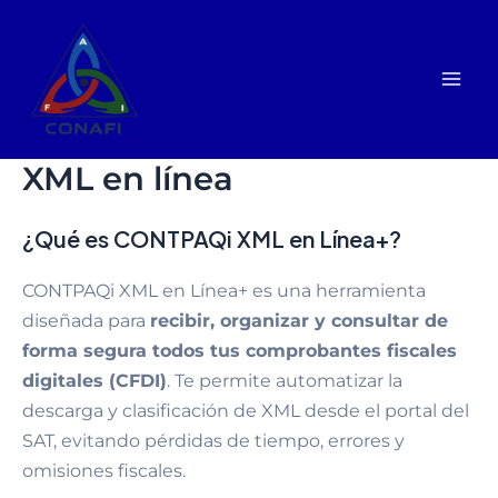
Ir
Mai
al
Me
contenido
XML en línea
¿Qué es CONTPAQi XML en Línea+?
CONTPAQi XML en Línea+ es una herramienta
diseñada para
recibir, organizar y consultar de
forma segura todos tus comprobantes fiscales
digitales (CFDI)
. Te permite automatizar la
descarga y clasificación de XML desde el portal del
SAT, evitando pérdidas de tiempo, errores y
omisiones fiscales.